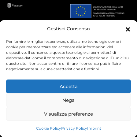
Gestisci Consenso
Per fornire le migliori esperienze, utilizziamo tecnologie come i
cookie per memorizzare e/o accedere alle informazioni del
© 2025 Villadoria | P.IVA
(+39) 0173 62 62 11
dispositivo. Il consenso a queste tecnologie ci permetterà di
00481420016 | Web design by
info@villadoria.it
elaborare dati come il comportamento di navigazione o ID unici su
Winetrade.it
questo sito. Non acconsentire o ritirare il consenso può influire
negativamente su alcune caratteristiche e funzioni.
Accetta
Nega
Visualizza preferenze
Cookie Policy
Privacy Policy
Imprint